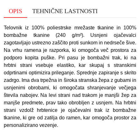
OPIS
TEHNIČNE LASTNOSTI
Telovnik iz 100% poliestrske mrežaste tkanine in 100%
bombažne tkanine (240 g/m²). Usnjeni ojačevalci
zagotavljajo ustrezno zaščito proti sunkom in nedrseče šive.
Na vrhu ramena je razporka, ki omogoča več prostora za
podporo kopita puške. Pri pasu je bombažni trak, ki na
hrbtni strani vsebuje elastiko, kar skupaj s stranskimi
odprtinami optimizira prileganje. Sprednje zapiranje s skrito
zadrgo. Ima dva trpežna in široka stranska žepa z gubami in
usnjenimi obrobami, ki omogočata shranjevanje večjega
števila nabojev. Na levi strani nad trakom je manjši žep za
manjše predmete, prav tako obrobljen z usnjem. Na hrbtni
strani vzdolž hrbtenice je ojačevalni trak iz bombažne
tkanine, ki gre od zatilja do ramen, kar omogoča prostor za
personalizirano vezenje.