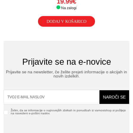
19.99€
Na zalogi
DODAJ V KOŠARICO
Prijavite se na e-novice
Prijavite se na newsletter, če želite prejeti informacije o akcijah in
novih izdelkih.
NAROČI SE
Želim, da se informacije o najnovejših zbirkah in ponudbah iz varnostshop.si pošljejo
na navedeni e-poštni naslov.