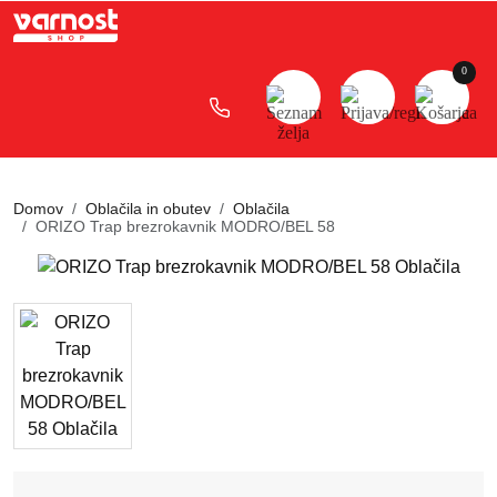
×
KOŠARICA
0
Skupaj brez DDV
0.00€
SKUPAJ
Domov
Oblačila in obutev
Oblačila
ORIZO Trap brezrokavnik MODRO/BEL 58
0.00€
PREGLEJ
KOŠARICO
ZAKLJUČI
NAKUP