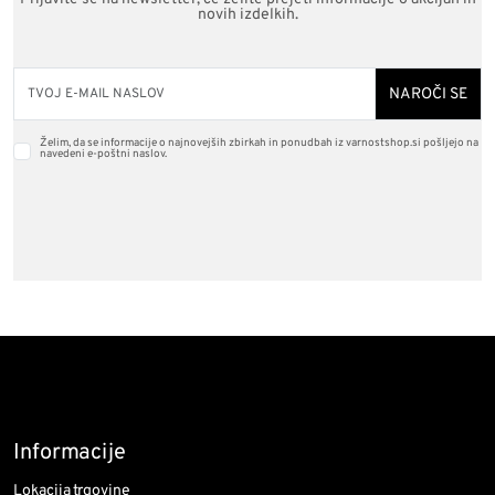
novih izdelkih.
NAROČI SE
Želim, da se informacije o najnovejših zbirkah in ponudbah iz varnostshop.si pošljejo na
navedeni e-poštni naslov.
Informacije
Lokacija trgovine