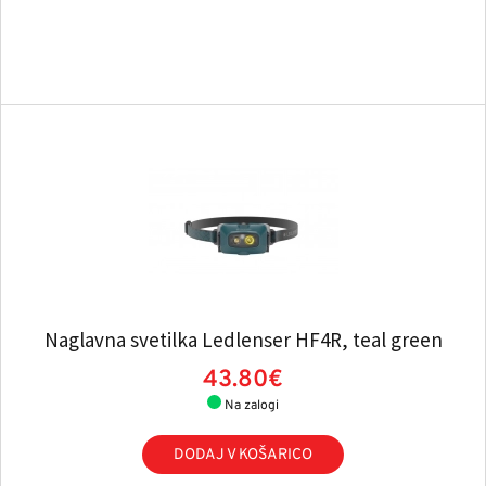
Naglavna svetilka Ledlenser HF4R, teal green
43.80€
Na zalogi
DODAJ V KOŠARICO