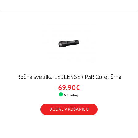
Ročna svetilka LEDLENSER P5R Core, črna
69.90€
Na zalogi
DODAJ V KOŠARICO