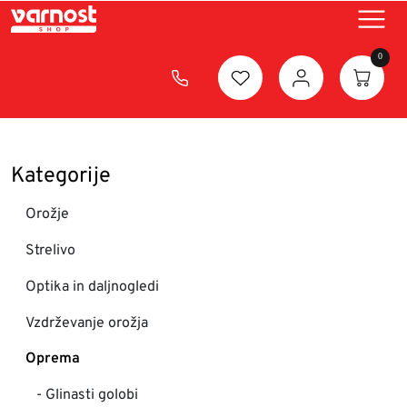
×
KOŠARICA
0
Skupaj brez DDV
0.00€
SKUPAJ
Kategorije
0.00€
Orožje
PREGLEJ
KOŠARICO
Strelivo
ZAKLJUČI
Optika in daljnogledi
NAKUP
Vzdrževanje orožja
Oprema
- Glinasti golobi