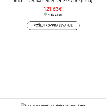
Ročna svetilka Ledlenser P7R Core (črna)
121.63€
Ni na zalogi
POŠLJI POVPRAŠEVANJE