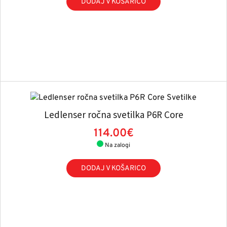
DODAJ V KOŠARICO
Ledlenser ročna svetilka P6R Core
114.00€
Na zalogi
DODAJ V KOŠARICO