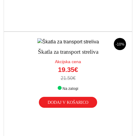
-10%
Škatla za transport streliva
Akcijska cena
19.35€
21.50€
Na zalogi
DODAJ V KOŠARICO