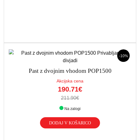
-10%
Past z dvojnim vhodom POP1500
Akcijska cena
190.71€
211.90€
Na zalogi
DODAJ V KOŠARICO