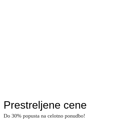
Ne veš kateri kos orožja izbrati?
Posvetuj se s strokovnjakom?
Prestreljene cene
Do 30% popusta na celotno ponudbo!