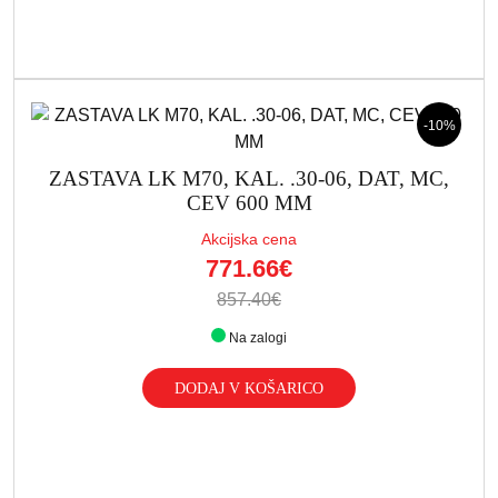
-10%
ZASTAVA LK M70, KAL. .30-06, DAT, MC,
CEV 600 MM
Akcijska cena
771.66€
857.40€
Na zalogi
DODAJ V KOŠARICO