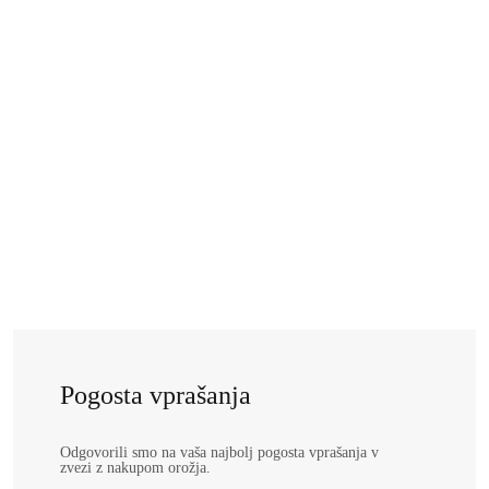
O-216756 Polavtomatska pištola
SENTRY LIMITED EDITION 6''
9X19
Pogosta vprašanja
Odgovorili smo na vaša najbolj pogosta vprašanja v
zvezi z nakupom orožja.