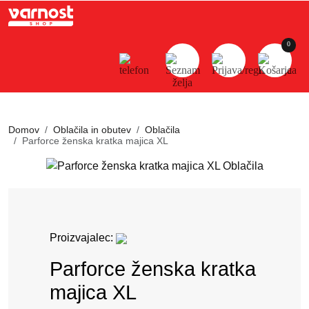
×
KOŠARICA
0
Skupaj brez DDV
0.00€
SKUPAJ
Domov
Oblačila in obutev
Oblačila
Parforce ženska kratka majica XL
0.00€
PREGLEJ
KOŠARICO
ZAKLJUČI
NAKUP
Proizvajalec:
Parforce ženska kratka
majica XL