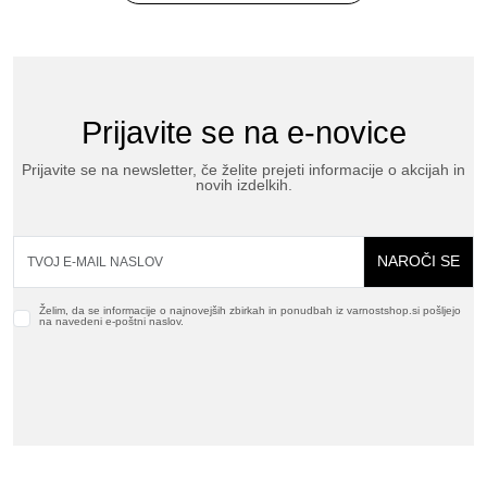
Prijavite se na e-novice
Prijavite se na newsletter, če želite prejeti informacije o akcijah in
novih izdelkih.
NAROČI SE
Želim, da se informacije o najnovejših zbirkah in ponudbah iz varnostshop.si pošljejo
na navedeni e-poštni naslov.