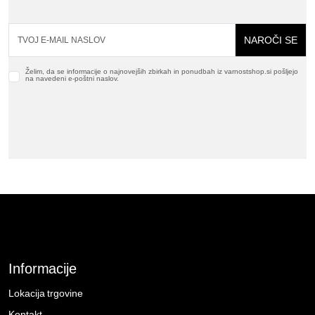
NAROČI SE
Želim, da se informacije o najnovejših zbirkah in ponudbah iz varnostshop.si pošljejo
na navedeni e-poštni naslov.
Informacije
Lokacija trgovine
Kontakt