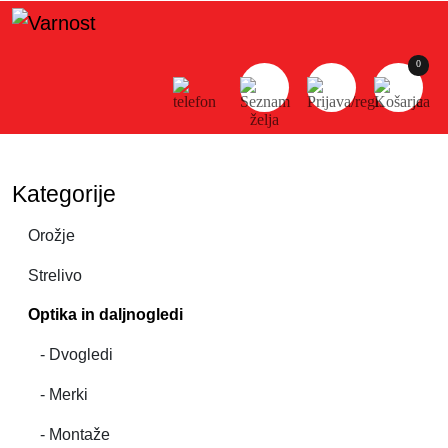
×
KOŠARICA
0
Skupaj brez DDV
0.00€
SKUPAJ
Kategorije
0.00€
Orožje
PREGLEJ
KOŠARICO
Strelivo
ZAKLJUČI
Optika in daljnogledi
NAKUP
- Dvogledi
- Merki
- Montaže