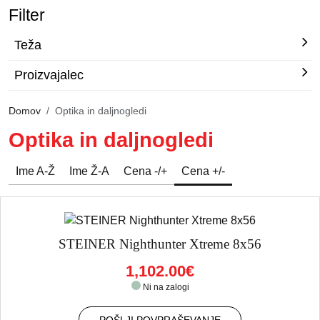
Filter
Teža
Proizvajalec
Domov
Optika in daljnogledi
Optika in daljnogledi
Ime A-Ž
Ime Ž-A
Cena -/+
Cena +/-
STEINER Nighthunter Xtreme 8x56
1,102.00€
Ni na zalogi
POŠLJI POVPRAŠEVANJE