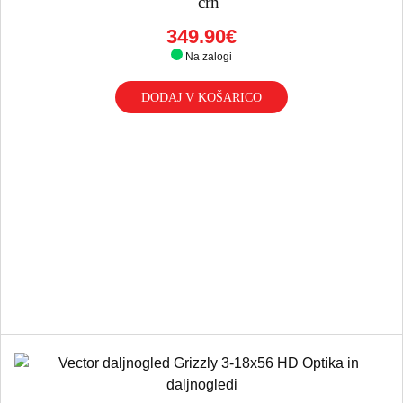
– črn
349.90€
Na zalogi
DODAJ V KOŠARICO